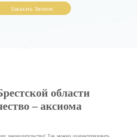
 Брестской области
ество – аксиома
ее законодательство! Так можно охарактеризовать