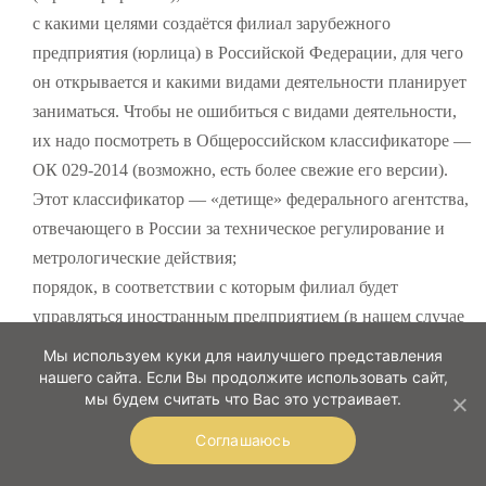
с какими целями создаётся филиал зарубежного
предприятия (юрлица) в Российской Федерации, для чего
он открывается и какими видами деятельности планирует
заниматься. Чтобы не ошибиться с видами деятельности,
их надо посмотреть в Общероссийском классификаторе —
ОК 029-2014 (возможно, есть более свежие его версии).
Этот классификатор — «детище» федерального агентства,
отвечающего в России за техническое регулирование и
метрологические действия;
порядок, в соответствии с которым филиал будет
управляться иностранным предприятием (в нашем случае
— белорусской головной организацией). Тут надо указать,
Мы используем куки для наилучшего представления
как называется должность руководителя создаваемого
нашего сайта. Если Вы продолжите использовать сайт,
мы будем считать что Вас это устраивает.
филиала, а также действия, которые он правомочен
совершать. Но ещё обязательно указывают и полномочия
Соглашаюсь
главы головной организации, которые он может